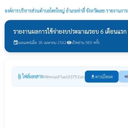
องค์การบริหารส่วนตำบลโคกใหญ่
อำเภอท่าลี่ จังหวัดเลย
›
รายงานการก
รายงานผลการใช้จ่ายงบประมาณรอบ 6 เดือนแรก
เผยแพร่เมื่อ 18 เมษายน 2562
เปิดอ่าน 580 ครั้ง
event
visibility
ไฟล์เอกสาร
attach_file
ดาวน์โหลด
KWmnuoFTue103753.xls
file_download
lin