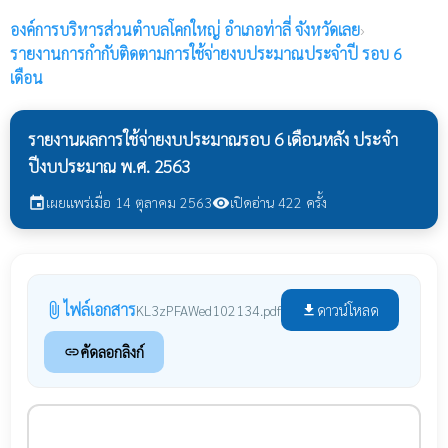
องค์การบริหารส่วนตำบลโคกใหญ่
อำเภอท่าลี่ จังหวัดเลย
›
รายงานการกำกับติดตามการใช้จ่ายงบประมาณประจำปี รอบ 6
เดือน
รายงานผลการใช้จ่ายงบประมาณรอบ 6 เดือนหลัง ประจำ
ปีงบประมาณ พ.ศ. 2563
เผยแพร่เมื่อ 14 ตุลาคม 2563
เปิดอ่าน 422 ครั้ง
event
visibility
ไฟล์เอกสาร
attach_file
ดาวน์โหลด
KL3zPFAWed102134.pdf
file_download
คัดลอกลิงก์
link