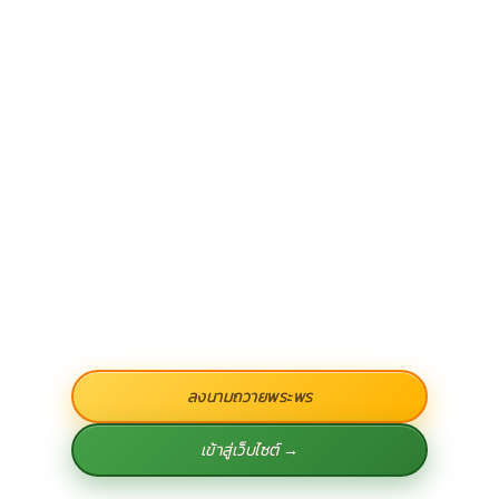
ลงนามถวายพระพร
เข้าสู่เว็บไซต์ →