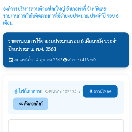
องค์การบริหารส่วนตำบลโคกใหญ่
อำเภอท่าลี่ จังหวัดเลย
›
รายงานการกำกับติดตามการใช้จ่ายงบประมาณประจำปี รอบ 6
เดือน
รายงานผลการใช้จ่ายงบประมาณรอบ 6 เดือนหลัง ประจำ
ปีงบประมาณ พ.ศ. 2563
เผยแพร่เมื่อ 14 ตุลาคม 2563
เปิดอ่าน 418 ครั้ง
event
visibility
ไฟล์เอกสาร
attach_file
ดาวน์โหลด
KL3zPFAWed102134.pdf
file_download
คัดลอกลิงก์
link