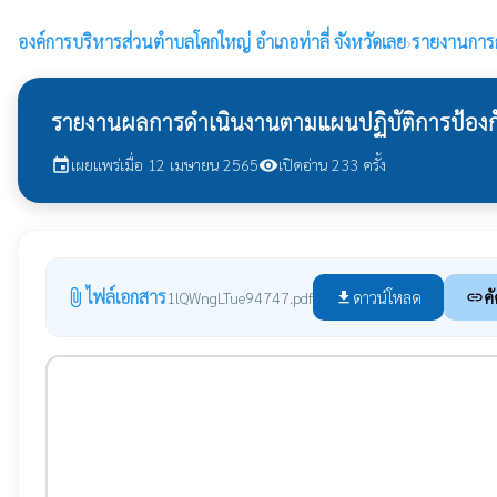
องค์การบริหารส่วนตำบลโคกใหญ่
อำเภอท่าลี่ จังหวัดเลย
›
รายงานการก
รายงานผลการดำเนินงานตามแผนปฏิบัติการป้องกั
เผยแพร่เมื่อ 12 เมษายน 2565
เปิดอ่าน 233 ครั้ง
event
visibility
ไฟล์เอกสาร
attach_file
ดาวน์โหลด
คั
1lQWngLTue94747.pdf
file_download
link