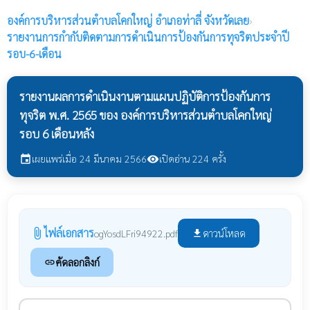
องค์การบริหารส่วนตำบลโคกใหญ่
อำเภอท่าลี่ จังหวัดเลย
›
รายงานการกำกับติดตามการดำเนินการป้องกันการทุจริตประจำปี
รอบ-6-เดือน
รายงานผลการดำเนินงานตามแผนปฏิบัติการป้องกันการ
ทุจริต พ.ศ. 2565 ของ องค์การบริหารส่วนตำบลโคกใหญ่
รอบ 6 เดือนหลัง
เผยแพร่เมื่อ 24 มีนาคม 2566
เปิดอ่าน 224 ครั้ง
event
visibility
ไฟล์เอกสาร
attach_file
ดาวน์โหลด
ogYosdLFri94922.pdf
file_download
คัดลอกลิงก์
link