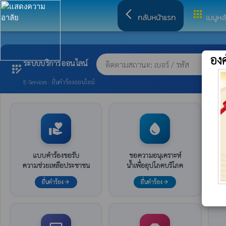
arrow_back_ios
apps
กลับหน้าแรก
เมนูหล
อง
ระบบบริการออนไลน์
app_registration
E-Services · ยื่นคำร้องออนไลน์
volunteer_activism
water_drop
แบบคำร้องขอรับ
ขอความอนุเคราะห์
ความช่วยเหลือประชาชน
น้ำเพื่ออุปโภคบริโภค
ยื่นคำร้อง
ยื่นคำร้อง
arrow_forward
arrow_forward