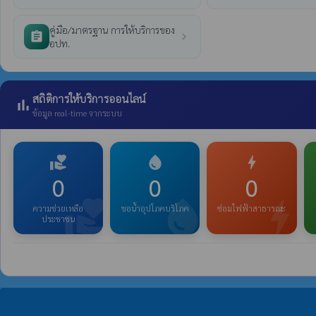
คู่มือ/มาตรฐาน การให้บริการของ
assignment
chevron_right
อปท.
สถิติการให้บริการออนไลน์
bar_chart
ข้อมูล real-time จากระบบ
volunteer_activism
water_drop
bolt
0
0
0
volunteer_activism
water_drop
bolt
ความช่วยเหลือ
ขอน้ำอุปโภคบริโภค
ซ่อมไฟฟ้าสาธารณะ
ประชาชน