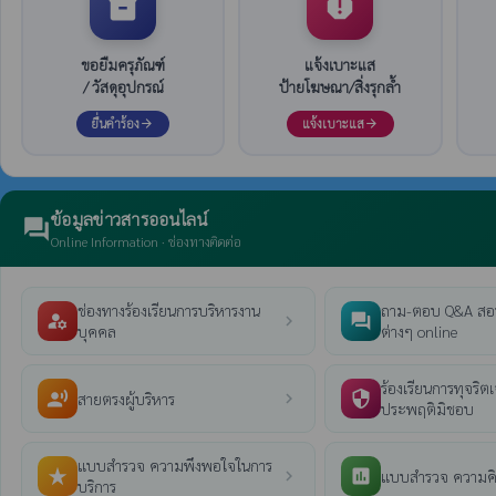
inventory_2
report
ขอยืมครุภัณฑ์
แจ้งเบาะแส
/ วัสดุอุปกรณ์
ป้ายโฆษณา/สิ่งรุกล้ำ
ยื่นคำร้อง
แจ้งเบาะแส
arrow_forward
arrow_forward
ข้อมูลข่าวสารออนไลน์
forum
Online Information · ช่องทางติดต่อ
ช่องทางร้องเรียนการบริหารงาน
ถาม-ตอบ Q&A สอ
manage_accounts
question_answer
chevron_right
บุคคล
ต่างๆ online
ร้องเรียนการทุจริตเจ
record_voice_over
security
สายตรงผู้บริหาร
chevron_right
ประพฤติมิชอบ
แบบสำรวจ ความพึงพอใจในการ
star_rate
poll
แบบสำรวจ ความคิ
chevron_right
บริการ