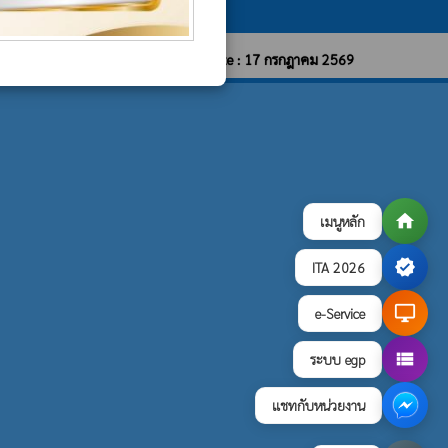
บายการคุ้มครองข้อมูลส่วนบุคคล
update : 17 กรกฎาคม 2569
home
เมนูหลัก
verified
ITA 2026
desktop_windows
e-Service
view_list
ระบบ egp
แชทกับหน่วยงาน