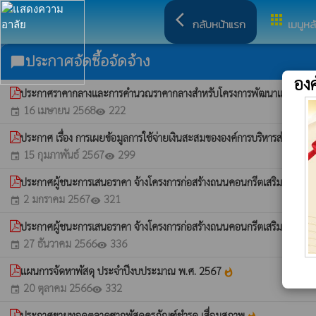
arrow_back_ios
apps
กลับหน้าแรก
เมนูหล
ประกาศจัดซื้อจัดจ้าง
chat_bubble
อง
ประกาศราคากลางและการคำนวณราคากลางสำหรับโครงการพัฒนาแหล่งท่องเที่ย
16 เมษายน 2568
222
event
visibility
ประกาศ เรื่อง การเผยข้อมูลการใช้จ่ายเงินสะสมขององค์การบริหารส่วนตำ
15 กุมภาพันธ์ 2567
299
event
visibility
ประกาศผู้ชนะการเสนอราคา จ้างโครงการก่อสร้างถนนคอนกรีตเสริมเหล็กสา
2 มกราคม 2567
321
event
visibility
ประกาศผู้ชนะการเสนอราคา จ้างโครงการก่อสร้างถนนคอนกรีตเสริมเหล็ก ส
27 ธันวาคม 2566
336
event
visibility
แผนการจัดหาพัสดุ ประจำปีงบประมาณ พ.ศ. 2567
whatshot
20 ตุลาคม 2566
332
event
visibility
ประกาศขายทอดตลาดซากพัสดุครุภัณฑ์ชำรุด เสื่อมสภาพ