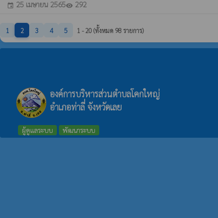
25 เมษายน 2565
292
event
visibility
1
2
3
4
5
1 - 20 (ทั้งหมด 98 รายการ)
องค์การบริหารส่วนตำบลโคกใหญ่
อำเภอท่าลี่ จังหวัดเลย
ผู้ดูแลระบบ
พัฒนาระบบ