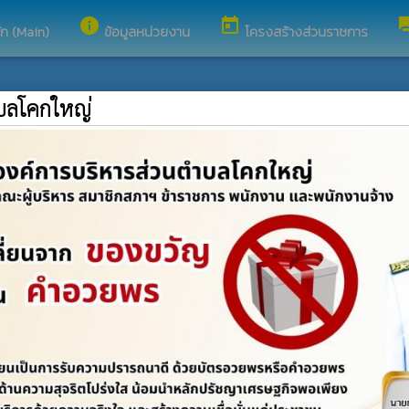
info
today
fo
ัก (Main)
ข้อมูลหน่วยงาน
โครงสร้างส่วนราชการ
ำบลโคกใหญ่