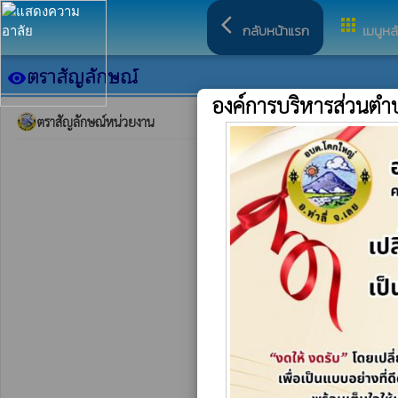
arrow_back_ios
apps
กลับหน้าแรก
เมนูหล
ตราสัญลักษณ์
visibility
องค์การบริหารส่วนต
ตราสัญลักษณ์หน่วยงาน