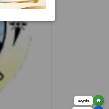
home
เมนูหลัก